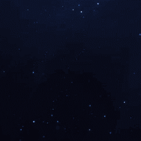
快捷导航
网站首页
关于我们
米兰官网首页入口
联
地