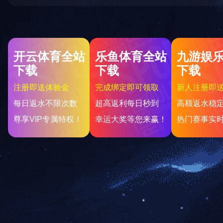
查看更多
荣誉资质标题三
查看更多