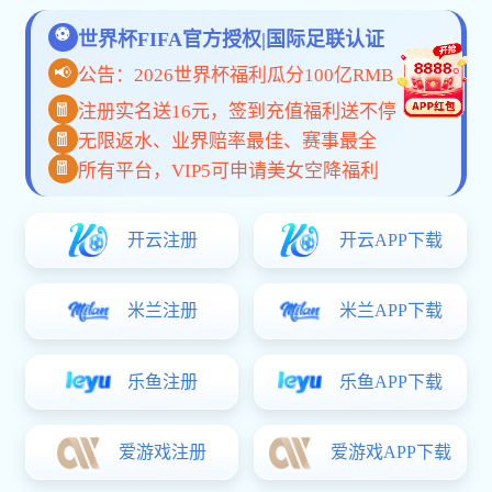
产品中心标题七
共
1
页
3
条
Copyright © 2002-2026 米兰官网首页入口排队叫号机有
限公司 版权所有 非商用版本
备案号：
粤ICP备58474813号
首页
电话咨询
微信咨询
联系我们