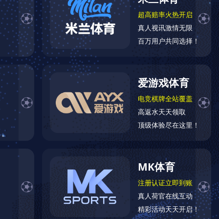
政务服务类
金融服务类
医疗服务类
是一种通过软硬件结合的智能化设备，用于优化服务场所的排队流程，提升