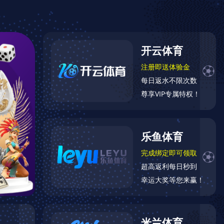
微信
联系我们
网站地图
心
合作案例
售后服务
在线留言
联系我们